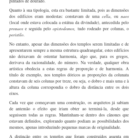
pintados de dourado.
Quanto à sua tipologia, esta era bastante limitada, pois as dimensões
dos edifícios eram modestas: constavam de uma
cella
, ou
naos
(local onde estava colocada a estátua da divindade), antecedida pelo
pronaos
e seguida pelo
opistodomos,
tudo rodeado por colunas, o
peristilo
.
No entanto, apesar das dimensões dos templos serem limitadas e de
apresentarem sempre a mesma estrutura quadrangular, estes edifícios
não deixavam de ostentar harmonia, algo que, para os gregos,
derivava da racionalidade, do número. Na verdade, qualquer obra
artística obedecia a estas regras de proporção e de harmonia. A
título de exemplo, nos templos dóricos as proporções da colunata
constavam de seis colunas por treze, ou seja, o dobro e mais uma e à
altura da coluna correspondia o dobro da distância entre os dois
eixos.
Cada vez que começavam uma construção, os arquitetos já sabiam
de antemão o efeito que iriam obter ao terminá-la, desde que
seguissem todas as regras. Mantinham-se dentro dos cânones que
estavam definidos, explorando quanto podiam as possibilidades dos
mesmos, apenas introduzindo pequenas marcas de originalidade.
A distinção entre os templos que foram construídos assenta em