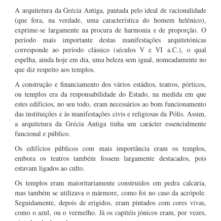
A arquitetura da Grécia Antiga, pautada pelo ideal de racionalidade
(que fora, na verdade, uma característica do homem helénico),
exprime-se largamente na procura de harmonia e de proporção. O
período mais importante destas manifestações arquitetónicas
corresponde ao período clássico (séculos V e VI a.C.), o qual
espelha, ainda hoje em dia, uma beleza sem igual, nomeadamente no
que diz respeito aos templos.
A construção e financiamento dos vários estádios, teatros, pórticos,
ou templos era da responsabilidade do Estado, na medida em que
estes edifícios, no seu todo, eram necessários ao bom funcionamento
das instituições e às manifestações civis e religiosas da Pólis. Assim,
a arquitetura da Grécia Antiga tinha um carácter essencialmente
funcional e público.
Os edifícios públicos com mais importância eram os templos,
embora os teatros também fossem largamente destacados, pois
estavam ligados ao culto.
Os templos eram maioritariamente construídos em pedra calcária,
mas também se utilizava o mármore, como foi no caso da acrópole.
Seguidamente, depois de erigidos, eram pintados com cores vivas,
como o azul, ou o vermelho. Já os capitéis jónicos eram, por vezes,