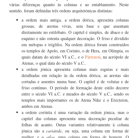
várias diferenças quanto às colunas e ao entablamento. Neste
sentido, foram definidas três ordens arquitetónicas distintas:
a ordem mais antiga, a ordem dórica, apresenta colunas
grossas, de arestas vivas, sem base e que assentam
diretamente no estilóbato. O capitel é simples, de ábaco e de
esquino e não ostenta qualquer decoração. O friso é dividido
em métopas e tríglifos. Na ordem dórica foram construídos
os templos de Apolo, em Corinto, o de Hera, em Olímpia, os
quais datam do século VI a.C., e o
Pártenon
, na acrópole de
Atenas, o qual data do século V a.C..
a ordem jónica apresenta colunas mais esguias e mais
detalhadas em relação às da ordem dórica, as arestas são
cortadas e assentes numa base. O capitel é de volutas e de
friso contínuo. O período de formação deste estilo decorre
entre o século VI a.C. e meados do século V a.C., sendo os
templos mais importantes os de Atena Nike e o Erecteion,
ambos em Atenas.
a ordem coríntia é uma variação da ordem jónica, mas o
capitel das colunas apresenta uma decoração peculiar de
folhas de acanto. Outas variantes relativamente à coluna
jónica são a
cariátide
, ou seja, uma coluna em forma de
mulher, e o
atlas
, uma coluna em forma de homem. O