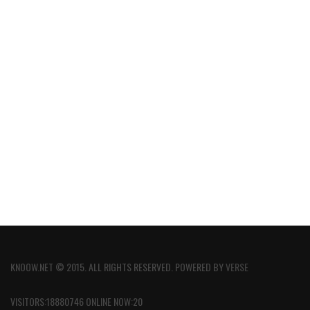
KNOOW.NET © 2015. ALL RIGHTS RESERVED. POWERED BY
VERSE
VISITORS:18880746 ONLINE NOW:20