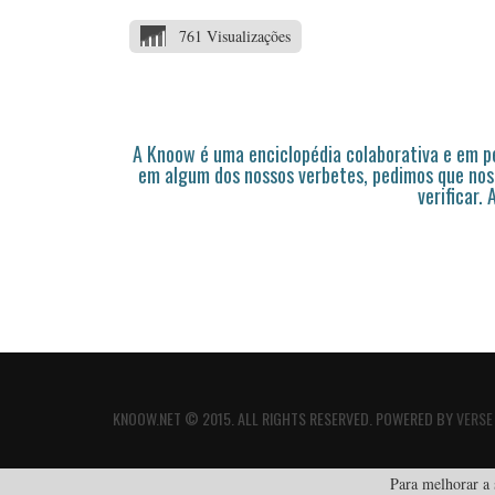
761 Visualizações
A Knoow é uma enciclopédia colaborativa e em 
em algum dos nossos verbetes, pedimos que nos
verificar.
KNOOW.NET © 2015. ALL RIGHTS RESERVED. POWERED BY
VERSE
Para melhorar a s