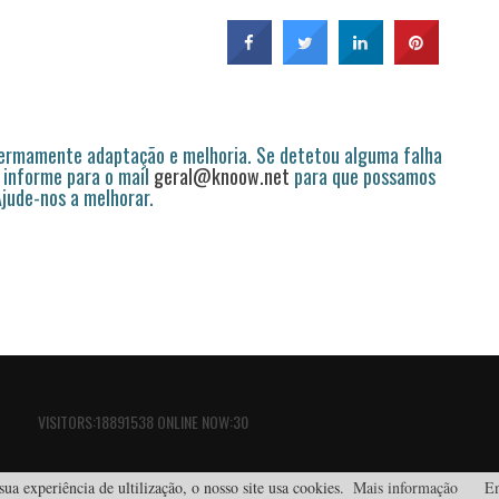
permamente adaptação e melhoria. Se detetou alguma falha
 informe para o mail
geral@knoow.net
para que possamos
 Ajude-nos a melhorar.
VISITORS:18891538 ONLINE NOW:30
ua experiência de ultilização, o nosso site usa cookies.
Mais informação
En