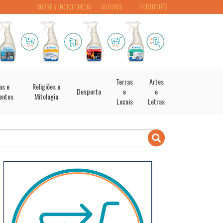
SOBRE A ENCICLOPÉDIA
AUTORES
PORTUGUÊS
Terras
Artes
as e
Religiões e
Desporto
e
e
entos
Mitologia
Locais
Letras