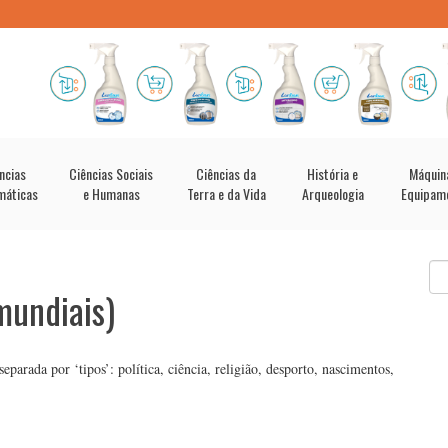
ncias
Ciências Sociais
Ciências da
História e
Máquin
máticas
e Humanas
Terra e da Vida
Arqueologia
Equipam
mundiais)
arada por ‘tipos’: política, ciência, religião, desporto, nascimentos,