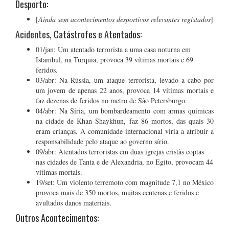
Desporto:
[
Ainda sem acontecimentos desportivos relevantes registados
]
Acidentes, Catástrofes e Atentados:
01/jan: Um atentado terrorista a uma casa noturna em
Istambul, na Turquia, provoca 39 vítimas mortais e 69
feridos.
03/abr: Na Rússia, um ataque terrorista, levado a cabo por
um jovem de apenas 22 anos, provoca 14 vítimas mortais e
faz dezenas de feridos no metro de São Petersburgo.
04/abr: Na Síria, um bombardeamento com armas químicas
na cidade de Khan Shaykhun, faz 86 mortos, das quais 30
eram crianças. A comunidade internacional viria a atribuir a
responsabilidade pelo ataque ao governo sírio.
09/abr: Atentados terroristas em duas igrejas cristãs coptas
nas cidades de Tanta e de Alexandria, no Egito, provocam 44
vítimas mortais.
19/set: Um violento terremoto com magnitude 7,1 no México
provoca mais de 350 mortos, muitas centenas e feridos e
avultados danos materiais.
Outros Acontecimentos: