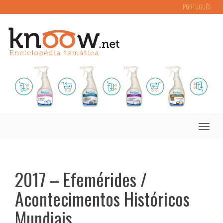
PORTUGUÊS
Toggle
naviga
2017 – Efemérides /
Acontecimentos Históricos
Mundiais