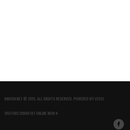
KNOOW.NET © 2015. ALL RIGHTS RESERVED. POWERED BY
VERSE
VISITORS:18884787 ONLINE NOW:4