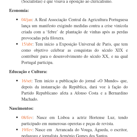
(Socialistas) e que visava a oposição ao clericalismo.
Economia:
04/jan
: A Real Associação Central da Agricultura Portuguesa
lança um manifesto exigindo medidas contra a crise vinícola
criada com a ‘febre’ de plantação de vinhas após as perdas
provocadas pela filoxera.
15/abr
: Tem início a Exposição Universal de Paris, que tem
como objetivo celebrar as conquistas do século XIX e
contribuir para o desenvolvimento do século XX, e na qual
Portugal participa.
Educação e Cultura:
16/set
: Tem início a publicação do jornal «O Mundo» que,
depois da instauração da República, dará voz à fação do
Partido Republicano afeta a Afonso Costa e a Bernardino
Machado.
Nascimentos:
08/fev
: Nasce em Lisboa a actriz Hortense Luz, tendo
participado em numerosas operetas e peças de revista.
19/fev
: Nasce em Arrancada do Vouga, Águeda, o escritor,
pedagogo e jornalista Arménio Gomes dos Santos.