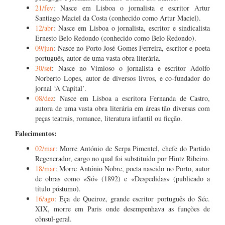
21/fev
: Nasce em Lisboa o jornalista e escritor Artur
Santiago Maciel da Costa (conhecido como Artur Maciel).
12/abr
: Nasce em Lisboa o jornalista, escritor e sindicalista
Ernesto Belo Redondo (conhecido como Belo Redondo).
09/jun
: Nasce no Porto José Gomes Ferreira, escritor e poeta
português, autor de uma vasta obra literária.
30/set
: Nasce no Vimioso o jornalista e escritor Adolfo
Norberto Lopes, autor de diversos livros, e co-fundador do
jornal ‘A Capital’.
08/dez
: Nasce em Lisboa a escritora Fernanda de Castro,
autora de uma vasta obra literária em áreas tão diversas com
peças teatrais, romance, literatura infantil ou ficção.
Falecimentos:
02/mar
: Morre António de Serpa Pimentel, chefe do Partido
Regenerador, cargo no qual foi substituído por Hintz Ribeiro.
18/mar
: Morre António Nobre, poeta nascido no Porto, autor
de obras como «Só» (1892) e «Despedidas» (publicado a
título póstumo).
16/ago
: Eça de Queiroz, grande escritor português do Séc.
XIX, morre em Paris onde desempenhava as funções de
cônsul-geral.