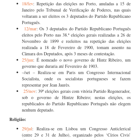
18/fev
: Repetição das eleições no Porto, anuladas a 15 de
Janeiro pelo Tribunal de Verificação de Poderes, nas quais
voltaram a ser eleitos os 3 deputados do Partido Republicano
Português.
12/mar
: Os 3 deputados do Partido Republicano Português
eleitos pelo Porto nas 38.ª eleições gerais realizadas a 26 de
Novembro de 1899 e reeleitos na repetição das eleições
realizada a 18 de Fevereiro de 1900, tomam assento na
Câmara dos Deputados, após 3 meses de contestação.
25/jun
: É nomeado o novo governo de Hintz Ribeiro, um
governo que duraria até Fevereiro de 1903.
–/set – Realiza-se em Paris um Congresso Internacional
Socialista, onde os socialistas portugueses se fazem
representar por Jean Jaurès.
25/nov
: 39ª eleições gerais com vitória Partido Regenerador,
sob o governo de Hintze Ribeiro; nestas eleições, os
republicados do Partido Republicano Português não elegem
nenhum deputado.
Religião:
29/jul
: Realiza-se em Lisboa um Congresso Anticlerical
(entre 29 e 31 de Julho), organizado pelos ‘Círios Civis’