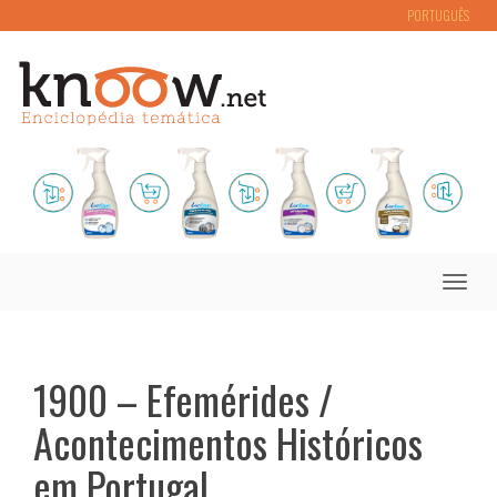
PORTUGUÊS
Toggle
naviga
1900 – Efemérides /
Acontecimentos Históricos
em Portugal