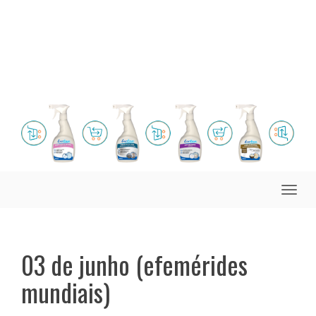
Toggle
naviga
03 de junho (efemérides
mundiais)