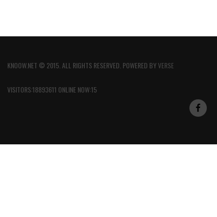
KNOOW.NET © 2015. ALL RIGHTS RESERVED. POWERED BY
VERSE
VISITORS:18893611 ONLINE NOW:15