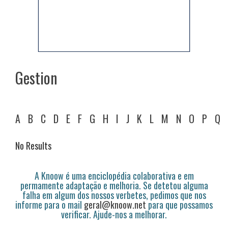
Gestion
A
B
C
D
E
F
G
H
I
J
K
L
M
N
O
P
Q
No Results
A Knoow é uma enciclopédia colaborativa e em
permamente adaptação e melhoria. Se detetou alguma
falha em algum dos nossos verbetes, pedimos que nos
informe para o mail
geral@knoow.net
para que possamos
verificar. Ajude-nos a melhorar.