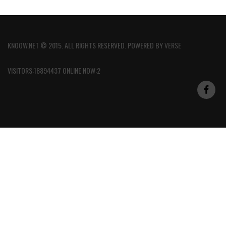
KNOOW.NET © 2015. ALL RIGHTS RESERVED. POWERED BY
VERSE
VISITORS:18894437 ONLINE NOW:2