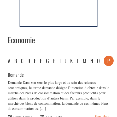
Economie
A
B
C
D
E
F
G
H
I
J
K
L
M
N
O
P
Demande
Demande Dans son sens le plus large et au sein des sciences
économiques, le terme demande désigne l’intention d’obtenir dans le
marché des biens de consommation et des facteurs productifs pour
utiliser dans la production d’autres biens. Par exemple, dans le
marché des biens de consommation, la demande de ces mêmes biens
de consommation est […]
Read More
Paulo Nunes
29-07-2015