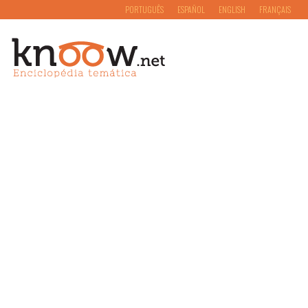
PORTUGUÊS
ESPAÑOL
ENGLISH
FRANÇAIS