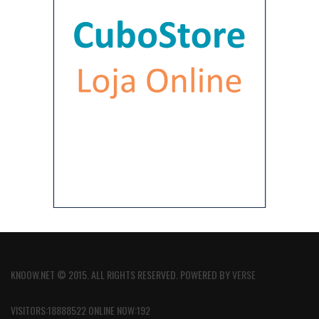
KNOOW.NET © 2015. ALL RIGHTS RESERVED. POWERED BY
VERSE
VISITORS:18888522 ONLINE NOW:192