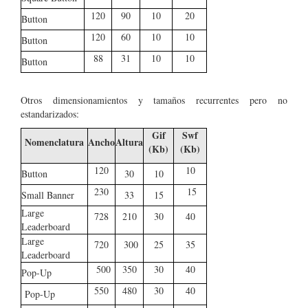
120
90
10
20
Button
120
60
10
10
Button
88
31
10
10
Button
Otros dimensionamientos y tamaños recurrentes pero no
estandarizados:
Gif
Swf
Nomenclatura
Ancho
Altura
(Kb)
(Kb)
120
10
Button
30
10
230
15
Small Banner
33
15
Large
728
210
30
40
Leaderboard
Large
720
300
25
35
Leaderboard
500
350
30
40
Pop-Up
550
480
30
40
Pop-Up