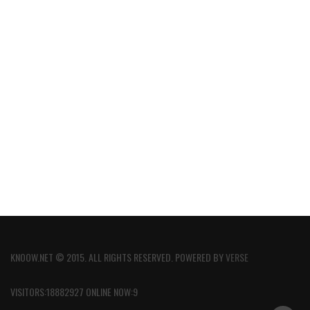
KNOOW.NET © 2015. ALL RIGHTS RESERVED. POWERED BY
VERSE
VISITORS:18882927 ONLINE NOW:9