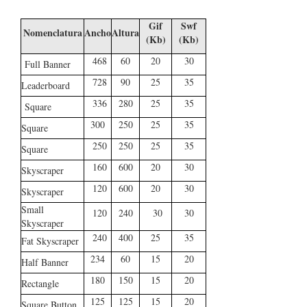
Gif
Swf
Nomenclatura
Ancho
Altura
(Kb)
(Kb)
468
60
20
30
Full Banner
728
90
25
35
Leaderboard
336
280
25
35
Square
300
250
25
35
Square
250
250
25
35
Square
160
600
20
30
Skyscraper
120
600
20
30
Skyscraper
Small
120
240
30
30
Skyscraper
240
400
25
35
Fat Skyscraper
234
60
15
20
Half Banner
180
150
15
20
Rectangle
125
125
15
20
Square Button