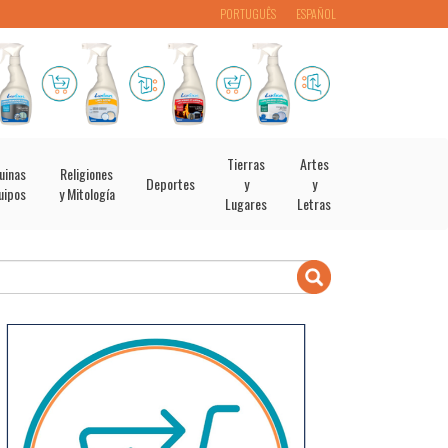
PORTUGUÊS
ESPAÑOL
Tierras
Artes
uinas
Religiones
Deportes
y
y
uipos
y Mitología
Lugares
Letras