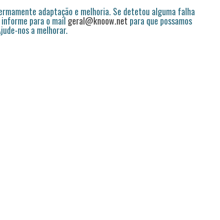
permamente adaptação e melhoria. Se detetou alguma falha
 informe para o mail
geral@knoow.net
para que possamos
 Ajude-nos a melhorar.