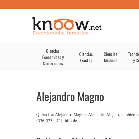
Ciencias
Ciencias
Ciências
Tecnol
Económicas y
Exactas
Médicas
y C
Comerciales
Alejandro Magno
Quién fue Alejandro Magno: Alejandro Magno, también co
(336-323 a.C.), hijo de…