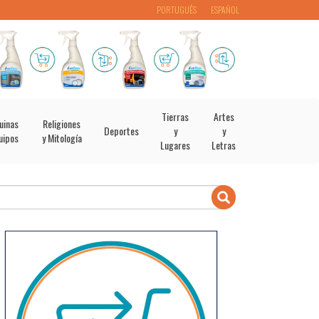
PORTUGUÊS
ESPAÑOL
Tierras
Artes
uinas
Religiones
Deportes
y
y
uipos
y Mitología
Lugares
Letras