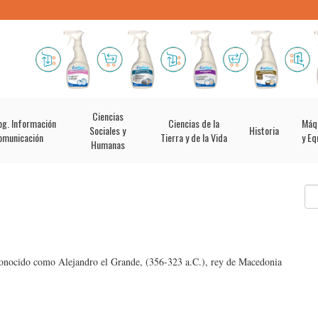
Ciencias
og. Información
Ciencias de la
Máq
Sociales y
Historia
omunicación
Tierra y de la Vida
y Eq
Humanas
nocido como Alejandro el Grande, (356-323 a.C.), rey de Macedonia