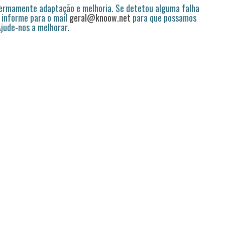
permamente adaptação e melhoria. Se detetou alguma falha
 informe para o mail
geral@knoow.net
para que possamos
 Ajude-nos a melhorar.