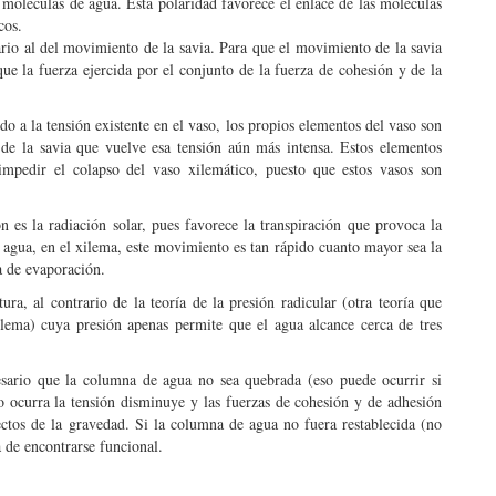
 moléculas de agua. Esta polaridad favorece el enlace de las moléculas
cos.
ario al del movimiento de la savia. Para que el movimiento de la savia
ue la fuerza ejercida por el conjunto de la fuerza de cohesión y de la
do a la tensión existente en el vaso, los propios elementos del vaso son
 de la savia que vuelve esa tensión aún más intensa. Estos elementos
impedir el colapso del vaso xilemático, puesto que estos vasos son
ón es la radiación solar, pues favorece la transpiración que provoca la
 agua, en el xilema, este movimiento es tan rápido cuanto mayor sea la
a de evaporación.
ra, al contrario de la teoría de la presión radicular (otra teoría que
ilema) cuya presión apenas permite que el agua alcance cerca de tres
sario que la columna de agua no sea quebrada (eso puede ocurrir si
o ocurra la tensión disminuye y las fuerzas de cohesión y de adhesión
ectos de la gravedad. Si la columna de agua no fuera restablecida (no
 de encontrarse funcional.