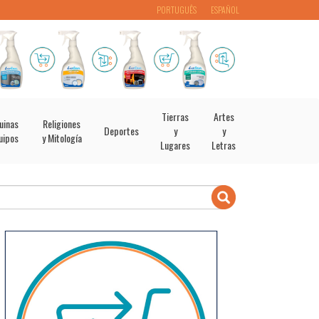
PORTUGUÊS
ESPAÑOL
Tierras
Artes
uinas
Religiones
Deportes
y
y
uipos
y Mitología
Lugares
Letras