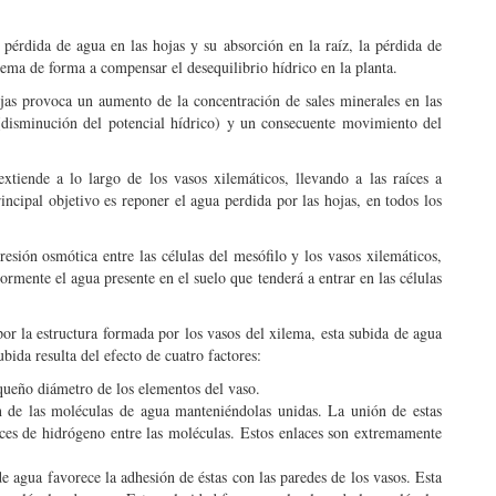
 pérdida de agua en las hojas y su absorción en la raíz, la pérdida de
lema de forma a compensar el desequilibrio hídrico en la planta.
ojas provoca un aumento de la concentración de sales minerales en las
(disminución del potencial hídrico) y un consecuente movimiento del
tiende a lo largo de los vasos xilemáticos, llevando a las raíces a
ncipal objetivo es reponer el agua perdida por las hojas, en todos los
esión osmótica entre las células del mesófilo y los vasos xilemáticos,
iormente el agua presente en el suelo que tenderá a entrar en las células
or la estructura formada por los vasos del xilema, esta subida de agua
ida resulta del efecto de cuatro factores:
equeño diámetro de los elementos del vaso.
 de las moléculas de agua manteniéndolas unidas. La unión de estas
ces de hidrógeno entre las moléculas. Estos enlaces son extremamente
e agua favorece la adhesión de éstas con las paredes de los vasos. Esta