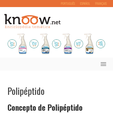
PORTUGUÊS
ESPAÑOL
FRANÇAIS
Toggle
naviga
Polipéptido
Concepto de Polipéptido