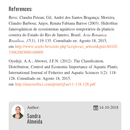
References:
Bove, Claudia Petean; Gil, André dos Santos Bragança; Moreira,
Claudio Barbosa; Anjos, Renata Fabiana Barros (2003). Hidrófitas
fanerogâmicas de ecossistemas aquáticos temporários da planície
costeira do Estado do Rio de Janeiro, Brasil.
Acta Botanica
Brasilica
,
17
(1), 119-135. Consultado en: Agosto 18, 2015,
em
http://www.scielo.br/scielo.php?script=sci_arttext&pid=S0102-
33062003000100009
Oyedeji, A.A.; Abowei, J.F.N. (2012). The Classification,
Distribution, Control and Economic Importance of Aquatic Plants.
International Journal of Fisheries and Aquatic Sciences 1(2): 118-
128. Consultado en: Agosto 18, 2015,
em
http://maxwellsci.com/print/ijfas/v1-118-128.pdf
Author:
14-10-2018
Sandra
Almeida