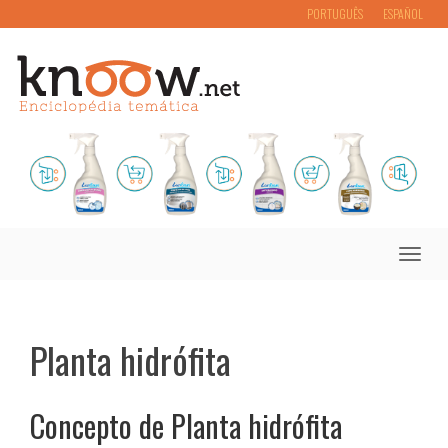
PORTUGUÊS
ESPAÑOL
Toggle
naviga
Planta hidrófita
Concepto de Planta hidrófita