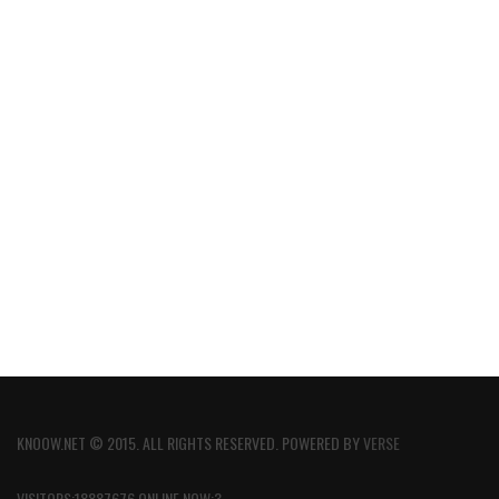
KNOOW.NET © 2015. ALL RIGHTS RESERVED. POWERED BY
VERSE
VISITORS:18887676 ONLINE NOW:3