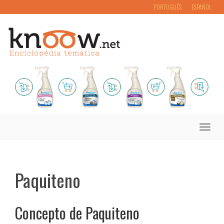
PORTUGUÊS
ESPAÑOL
Toggle
naviga
Paquiteno
Concepto de Paquiteno