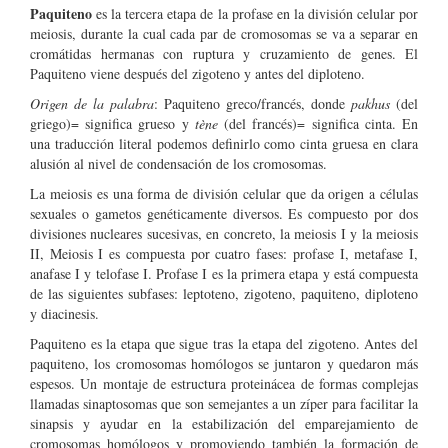
Paquiteno
es la tercera etapa de la profase en la división celular por
meiosis, durante la cual cada par de cromosomas se va a separar en
cromátidas hermanas con ruptura y cruzamiento de genes. El
Paquiteno viene después del zigoteno y antes del diploteno.
Origen de la palabra
: Paquiteno greco/francés, donde
pakhus
(del
griego)= significa grueso y
tène
(del francés)= significa cinta. En
una traducción literal podemos definirlo como cinta gruesa en clara
alusión al nivel de condensación de los cromosomas.
La meiosis es una forma de división celular que da origen a células
sexuales o gametos genéticamente diversos. Es compuesto por dos
divisiones nucleares sucesivas, en concreto, la meiosis I y la meiosis
II, Meiosis I es compuesta por cuatro fases: profase I, metafase I,
anafase I y telofase I. Profase I es la primera etapa y está compuesta
de las siguientes subfases: leptoteno, zigoteno, paquiteno, diploteno
y diacinesis.
Paquiteno es la etapa que sigue tras la etapa del zigoteno. Antes del
paquiteno, los cromosomas homólogos se juntaron y quedaron más
espesos. Un montaje de estructura proteinácea de formas complejas
llamadas sinaptosomas que son semejantes a un zíper para facilitar la
sinapsis y ayudar en la estabilización del emparejamiento de
cromosomas homólogos y promoviendo también la formación de