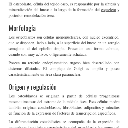
El osteoblasto,
célula
del tejido óseo, es responsable por la síntesis y
mineralización del hueso a lo largo de la formación del
esqueleto
y
posterior remodelación ósea.
Morfología
Los osteoblastos son células mononucleares, con núcleo excéntrico,
que se disponen, lado a lado, a la superficie del hueso en un arreglo
semejante al del epitelio simple. Presentan una forma cuboide,
cuando son muy activos, o ligeramente achatada.
Poseen un retículo endoplasmático rugoso bien desarrollado con
cisternas dilatadas. El complejo de Golgi es amplio y posee
característicamente un área clara paranuclear.
Origen y regulación
Los osteoblastos se originan a partir de células progenitoras
mesenquimatosas del estroma de la médula ósea. Esas células madre
también originan condroblastos, fibroblastos, adipocitos y miocitos
en función de la expresión de factores de transcripción específicos.
La diferenciación osteoblástica se acompaña de la expresión de
marcadores fenotípicos característicos del osteoblasto: los genes del