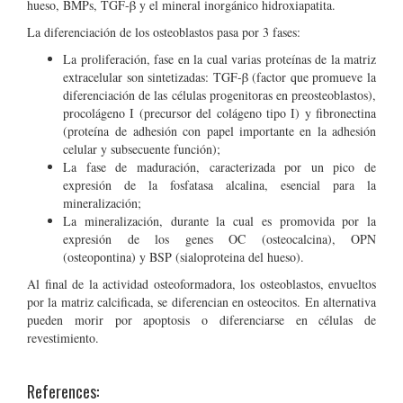
hueso, BMPs, TGF-β y el mineral inorgánico hidroxiapatita.
La diferenciación de los osteoblastos pasa por 3 fases:
La proliferación, fase en la cual varias proteínas de la matriz
extracelular son sintetizadas: TGF-β (factor que promueve la
diferenciación de las células progenitoras en preosteoblastos),
procolágeno I (precursor del colágeno tipo I) y fibronectina
(proteína de adhesión con papel importante en la adhesión
celular y subsecuente función);
La fase de maduración, caracterizada por un pico de
expresión de la fosfatasa alcalina, esencial para la
mineralización;
La mineralización, durante la cual es promovida por la
expresión de los genes OC (osteocalcina), OPN
(osteopontina) y BSP (sialoproteina del hueso).
Al final de la actividad osteoformadora, los osteoblastos, envueltos
por la matriz calcificada, se diferencian en osteocitos. En alternativa
pueden morir por apoptosis o diferenciarse en células de
revestimiento.
References: