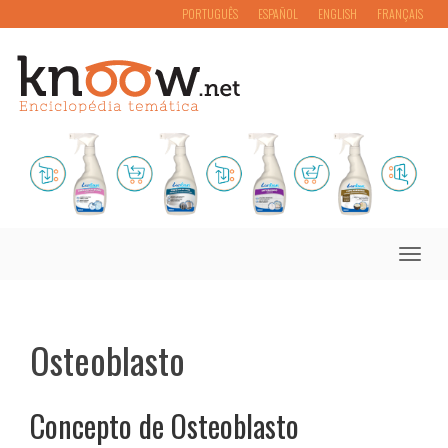
PORTUGUÊS
ESPAÑOL
ENGLISH
FRANÇAIS
Toggle
naviga
Osteoblasto
Concepto de Osteoblasto