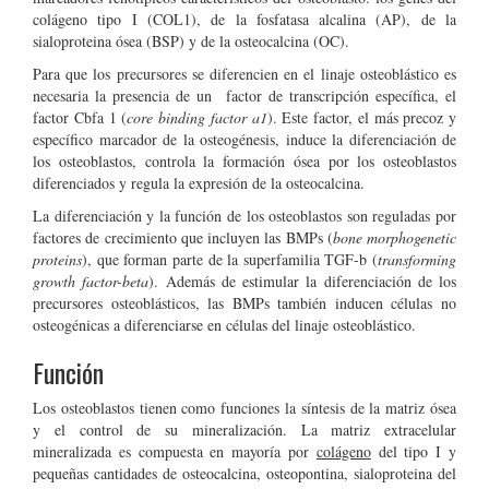
colágeno tipo I (COL1), de la fosfatasa alcalina (AP), de la
sialoproteina ósea (BSP) y de la osteocalcina (OC).
Para que los precursores se diferencien en el linaje osteoblástico es
necesaria la presencia de un factor de transcripción específica, el
factor Cbfa 1 (
core binding factor a1
). Este factor, el más precoz y
específico marcador de la osteogénesis, induce la diferenciación de
los osteoblastos, controla la formación ósea por los osteoblastos
diferenciados y regula la expresión de la osteocalcina.
La diferenciación y la función de los osteoblastos son reguladas por
factores de crecimiento que incluyen las BMPs (
bone morphogenetic
proteins
), que forman parte de la superfamilia TGF-b (
transforming
growth factor-beta
). Además de estimular la diferenciación de los
precursores osteoblásticos, las BMPs también inducen células no
osteogénicas a diferenciarse en células del linaje osteoblástico.
Función
Los osteoblastos tienen como funciones la síntesis de la matriz ósea
y el control de su mineralización. La matriz extracelular
mineralizada es compuesta en mayoría por
colágeno
del tipo I y
pequeñas cantidades de osteocalcina, osteopontina, sialoproteina del