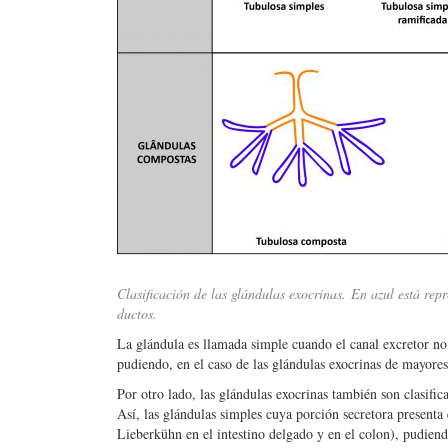
Clasificación de las glándulas exocrinas. En azul está rep
ductos.
La glándula es llamada simple cuando el canal excretor no
pudiendo, en el caso de las glándulas exocrinas de mayore
Por otro lado, las glándulas exocrinas también son clasific
Así, las glándulas simples cuya porción secretora presenta
Lieberkühn en el intestino delgado y en el colon), pudiend