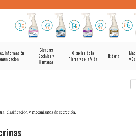
Ciencias
og. Información
Ciencias de la
Máq
Sociales y
Historia
omunicación
Tierra y de la Vida
y Eq
Humanas
ra; clasificación y mecanismos de secreción.
crinas