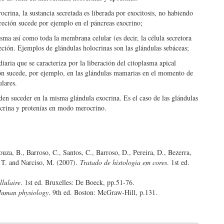
crina, la sustancia secretada es liberada por exocitosis, no habiendo
creción sucede por ejemplo en el páncreas exocrino;
asma así como toda la membrana celular (es decir, la célula secretora
eción. Ejemplos de glándulas holocrinas son las glándulas sebáceas;
iaria que se caracteriza por la liberación del citoplasma apical
ción sucede, por ejemplo, en las glándulas mamarias en el momento de
ulares.
en suceder en la misma glándula exocrina. Es el caso de las glándulas
ocrina y protenías en modo merocrino.
ouza, B., Barroso, C., Santos, C., Barroso, D., Pereira, D., Bezerra,
, T. and Narciso, M. (2007).
Tratado de histologia em cores
. 1st ed.
llulaire
. 1st ed. Bruxelles: De Boeck, pp.51-76.
uman physiology
. 9th ed. Boston: McGraw-Hill, p.131.