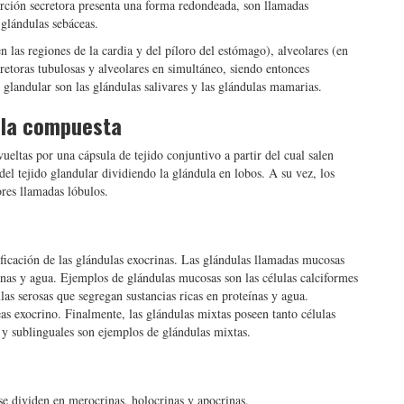
orción secretora presenta una forma redondeada, son llamadas
 glándulas sebáceas.
 las regiones de la cardia y del píloro del estómago), alveolares (en
cretoras tubulosas y alveolares en simultáneo, siendo entonces
 glandular son las glándulas salivares y las glándulas mamarias.
ula compuesta
ltas por una cápsula de tejido conjuntivo a partir del cual salen
del tejido glandular dividiendo la glándula en lobos. A su vez, los
res llamadas lóbulos.
sificación de las glándulas exocrinas. Las glándulas llamadas mucosas
ínas y agua. Ejemplos de glándulas mucosas son las células calciformes
las serosas que segregan sustancias ricas en proteínas y agua.
as exocrino. Finalmente, las glándulas mixtas poseen tanto células
y sublinguales son ejemplos de glándulas mixtas.
se dividen en merocrinas, holocrinas y apocrinas.