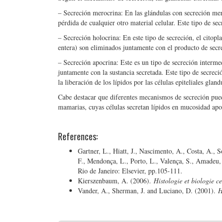
– Secreción merocrina: En las glándulas con secreción mero
pérdida de cualquier otro material celular. Este tipo de se
– Secreción holocrina: En este tipo de secreción, el citopl
entera) son eliminados juntamente con el producto de secr
– Secreción apocrina: Este es un tipo de secreción intermed
juntamente con la sustancia secretada. Este tipo de secre
la liberación de los lípidos por las células epiteliales gland
Cabe destacar que diferentes mecanismos de secreción pued
mamarias, cuyas células secretan lípidos en mucosidad ap
References:
Gartner, L., Hiatt, J., Nascimento, A., Costa, A., S
F., Mendonça, L., Porto, L., Valença, S., Amadeu
Rio de Janeiro: Elsevier, pp.105-111.
Kierszenbaum, A. (2006).
Histologie et biologie ce
Vander, A., Sherman, J. and Luciano, D. (2001).
H