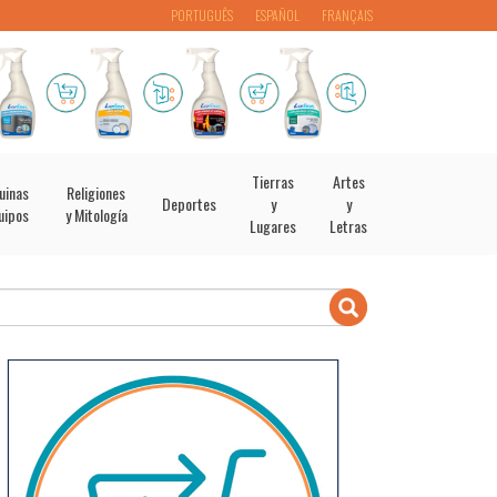
PORTUGUÊS
ESPAÑOL
FRANÇAIS
Tierras
Artes
uinas
Religiones
Deportes
y
y
uipos
y Mitología
Lugares
Letras