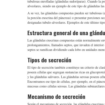
tubulosas enrolladas (glándulas sudoríparas). Cuando la p
alveolares, siendo un ejemplo de este tipo de glándulas las
A su vez, las glándulas compuestas pueden ser tubulosas (en
la porción exocrina del páncreas) o presentar porciones se
designadas tubulo-alveolares. Ejemplos de este último tipo
Estructura general de una glánd
Las glándulas exocrinas compuestas están normalmente envue
prolongamientos, llamados septos, que invaden el interior 
septos se ramifican dividiendo cada lobo en unidades meno
Tipos de secreción
El tipo de secreción también constituye un criterio de cla
poseen células que segregan sustancias ricas en glucoprote
y las glándulas salivares. Las glándulas serosas poseen célu
Encontramos ese tipo de células, por ejemplo, en el páncre
mucosas como células serosas. Las glándulas submaxilares 
Mecanismo de secreción
Según el mecanismo de secreción, las glándulas exocrinas 