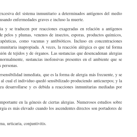
excesiva del sistema inmunitario a determinados antígenos del medio
ausando enfermedades graves e incluso la muerte.
ria y se traducen por reacciones exageradas en relación a antígenos
 de pelos y plumas, venenos de insectos, esporas, productos químicos,
rapéuticas, como vacunas y antibióticos. Incluso en concentraciones
munitaria inapropiada. A veces, la reacción alérgica es que tal forma
ión de tejidos y de órganos. Las sustancias que desencadenan alergias
 normalmente, sustancias inofensivas presentes en el ambiente que se
 personas.
rsensibilidad inmediata, que es la forma de alergia más frecuente, y se
 al cual el individuo quedó sensibilizado produciendo anticuerpos; y la
ara desarrollarse y es debida a reacciones inmunitarias mediadas por
importante en la génesis de ciertas alergias. Numerosos estudios sobre
ergia es más elevado cuando los ascendentes directos son portadores de
a, urticaria, conjuntivitis.