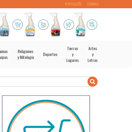
PORTUGUÊS
ESPAÑOL
Tierras
Artes
uinas
Religiones
Deportes
y
y
uipos
y Mitología
Lugares
Letras