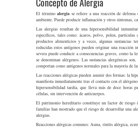
Concepto de Alergia
alergia
El término
se refiere a una reacción de defensa 
ambiente. Puede producir inflamación y otros síntomas, c
Las alergias resultan de una hipersensibilidad inmunita
específicos, tales como: ácaros, polvo, polen, partículas
productos alimenticios y a veces, algunas sustancias te
reducidas estos antígenos pueden originar una reacción in
severa puede conducir a consecuencias graves, como la les
se denominan alérgenos. Las sustancias alergénicas son,
comportan como antígenos normales para la mayoría de las
Las reacciones alérgicas pueden asumir dos formas: la hipe
manifiesta inmediatamente tras el contacto con el alérgeno
hipersensibilidad tardía, que lleva más de doce horas p
células, sin intervención de anticuerpos.
El patrimonio hereditario constituye un factor de riesgo 
familias han mostrado que el riesgo de desarrollar una al
alergias.
Reacciones alérgicas comunes: Asma, rinitis alérgica, eczem