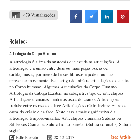
479 Visualizações
Related:
Artrologia do Corpo Humano
A artrologia é a área da anatomia que estuda as articulações. A
articulação é a união entre duas ou mais peças ósseas ou
cartilaginosas, por meio de feixes fibrosos e podem ou não
apresentar movimento. Este artigo definirá as articulações existentes
no Corpo humano. Algumas Articulações do Corpo Humano
Artrologia da Cabeça Existem na cabeça três tipo de articulações:
Articulações cranianas - entre os ossos do crânio. Articulações
faciais: entre os ossos da face Articulações crânio-faciais: Entre os
ossos do crânio e da face. Neste caso a mais significativa é a
articulação têmporo-maxilar. Articulações cranianas Suturas ou
Sifibroses Cranianas Sutura fronto-parietal (Sutura coronalis) Sutura
sagital …
Read Article
Edir Barreto
28-12-2017