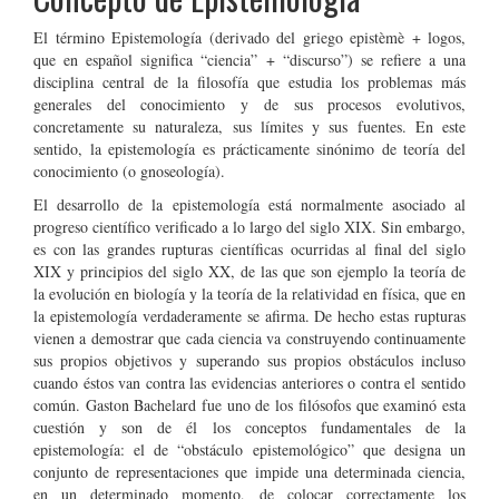
El término Epistemología (derivado del griego epistèmè + logos,
que en español significa “ciencia” + “discurso”) se refiere a una
disciplina central de la filosofía que estudia los problemas más
generales del conocimiento y de sus procesos evolutivos,
concretamente su naturaleza, sus límites y sus fuentes. En este
sentido, la epistemología es prácticamente sinónimo de teoría del
conocimiento (o gnoseología).
El desarrollo de la epistemología está normalmente asociado al
progreso científico verificado a lo largo del siglo XIX. Sin embargo,
es con las grandes rupturas científicas ocurridas al final del siglo
XIX y principios del siglo XX, de las que son ejemplo la teoría de
la evolución en biología y la teoría de la relatividad en física, que en
la epistemología verdaderamente se afirma. De hecho estas rupturas
vienen a demostrar que cada ciencia va construyendo continuamente
sus propios objetivos y superando sus propios obstáculos incluso
cuando éstos van contra las evidencias anteriores o contra el sentido
común. Gaston Bachelard fue uno de los filósofos que examinó esta
cuestión y son de él los conceptos fundamentales de la
epistemología: el de “obstáculo epistemológico” que designa un
conjunto de representaciones que impide una determinada ciencia,
en un determinado momento, de colocar correctamente los