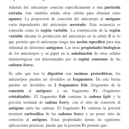
partícula
Además del anticuerpo conectar específicamente a una
extraña
, éste también señala otras células para eliminar estos
agentes
antígeno
. La proporción de conexión del anticuerpo al
secretado
varía dependiendo del anticuerpo
. Esta secuencia es
región variable
región
conocida como la
. La construcción de la
variable
durante la producción del anticuerpo en la célula B es lo
acción específica
que permite que el anticuerpo tenga una
para una
antígenos
propiedades biológicas
infinidad de diferentes
. Las otras
señalización
de los anticuerpos y su papel en la
de otras células
región constante
inmunológicas son determinadas por la
de las
cadenas
.
heavy
digestión
enzimas proteolíticas
Se sabe que tras la
con
, los
fragmentos
anticuerpos pueden ser divididos en
. De esta forma
2 fragmentos Fab
pueden ser divididos en
(fragmento de la
conexión
antígeno
Fc
al
) y un fragmento
(fragmento
cristalizable
Fab
cadena
). El fragmento
contiene la
light
y la
cadena
porción terminal de
heavy
, con el sitio de conexión al
antígeno
Fc
entre las cadenas. El fragmento
contiene la porción
carboxílica
cadenas
terminal
de las
heavy
y no posee sitio de
antígeno
conexión al
. Estas propiedades tienen las siguientes
Fc
aplicaciones prácticas, puesto que la porción
permite que: