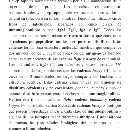
epítopo
Un
es normalmente formado por 5 a 8 aminoácidos de la
superficie de la proteína. Las proteínas son estructuras
epítopo
tridimensionales y un
puede ser reconocido en su forma
nativa
cinco
natural en solución o en su forma
. Fueron identificados
tipos
de anticuerpos, separados en cinco clases de
inmunoglobulinas
IgM, IgG, IgA
IgE
y son:
y
. Todos los
estructura básica
anticuerpos comparten la misma
que consiste en
4 cadenas polipeptídicas unidas por puentes disulfuro
. Estas
cadenas
forman una estructura molecular simétrica que comprende
antígeno
dos mitades, donde el lugar de conexión del
es formado
cadenas
entre las terminaciones de las
light
y
heavy
de cada mitad.
cadenas
Las dos
light
(L) son idénticas y poseen cerca de 220
cadenas
aminoácidos de largo, mientras que las
heavy
(H) tienen
cerca de 440 aminoácidos de largo, compartiendo también una
uniones de
estructura idéntica. Estas cadenas están unidas por
disulfuro covalentes
covalentes
y no
, donde el número y tipo de
disulfuro
inmunoglobulinas
uniones
varían entre las clases de
.
cadenas
: cadena
cadena
Existen dos tipos de
light
lambda
y
cadenas
isótopos
kappa
. Por otro lado, existen 5 clases de
heavy
o
inmunoglobulina
que poseen propiedades únicas a cada clase de
y
isótopos
subtipos
isótopos
algunos de los
tienen diferentes
. Estos
propiedades biológicas
determinan las
del anticuerpo en una
respuesta inmunológica.