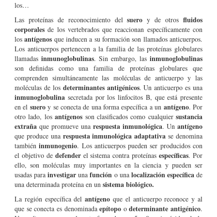
los…
suero
fluidos
Las proteínas de reconocimiento del
y de otros
corporales
de los vertebrados que reaccionan específicamente con
antígenos
los
que inducen a su formación son llamados anticuerpos.
Los anticuerpos pertenecen a la familia de las proteínas globulares
inmunoglobulinas
inmunoglobulinas
llamadas
. Sin embargo, las
son definidas como una familia de proteínas globulares que
comprenden simultáneamente las moléculas de anticuerpo y las
determinantes antigénicos
moléculas de los
. Un anticuerpo es una
inmunoglobulina
secretada por los linfocitos B, que está presente
suero
antígeno
en el
y se conecta de una forma específica a un
. Por
antígenos
sustancia
otro lado, los
son clasificados como cualquier
extraña
respuesta inmunológica
antígeno
que promueve una
. Un
respuesta inmunológica adaptativa
que produce una
se denomina
inmunogenio
también
. Los anticuerpos pueden ser producidos con
defender
específicas
el objetivo de
el sistema contra proteínas
. Por
ello, son moléculas muy importantes en la ciencia y pueden ser
investigar
función
localización específica
usadas para
una
o una
de
sistema biológico.
una determinada proteína en un
antígeno
La región específica del
que el anticuerpo reconoce y al
epítopo
determinante antigénico
que se conecta es denominada
o
.