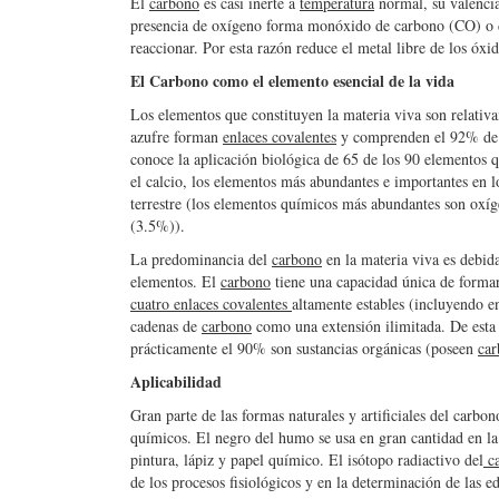
El
carbono
es casi inerte a
temperatura
normal, su valencia
presencia de oxígeno forma monóxido de carbono (CO) o d
reaccionar. Por esta razón reduce el metal libre de los óx
El Carbono como el elemento esencial de la vida
Los elementos que constituyen la materia viva son relati
azufre forman
enlaces covalentes
y comprenden el 92% de l
conoce la aplicación biológica de 65 de los 90 elementos
el calcio, los elementos más abundantes e importantes en l
terrestre (los elementos químicos más abundantes son oxíg
(3.5%)).
La predominancia del
carbono
en la materia viva es debid
elementos. El
carbono
tiene una capacidad única de formar
cuatro enlaces covalentes
altamente estables (incluyendo e
cadenas de
carbono
como una extensión ilimitada. De esta
prácticamente el 90% son sustancias orgánicas (poseen
ca
Aplicabilidad
Gran parte de las formas naturales y artificiales del car
químicos. El negro del humo se usa en gran cantidad en la 
pintura, lápiz y papel químico. El isótopo radiactivo del
ca
de los procesos fisiológicos y en la determinación de las e