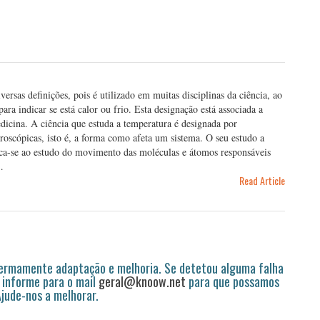
rsas definições, pois é utilizado em muitas disciplinas da ciência, ao
 indicar se está calor ou frio. Esta designação está associada a
medicina. A ciência que estuda a temperatura é designada por
roscópicas, isto é, a forma como afeta um sistema. O seu estudo a
edica-se ao estudo do movimento das moléculas e átomos responsáveis
…
Read Article
permamente adaptação e melhoria. Se detetou alguma falha
 informe para o mail
geral@knoow.net
para que possamos
 Ajude-nos a melhorar.