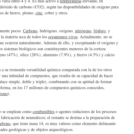
 varía entre-4 y 4. Es más activo a
temperaturas
elevadas; en
ióxido de carbono (CO2), según las disponibilidades de oxígeno para
idos de hierro, plomo,
cinc
, cobre y otros.
vamente pocos.
Carbono
, hidrógeno, oxígeno,
nitrógeno
,
fósforo
, y
a materia seca de todos los
organismos vivos
. Actualmente, no se
 que ocurren naturalmente. Además de ello, y exceptuando el oxígeno y
os sistemas biológicos son constituyentes menores de la corteza
eno (47%), sílice (28%), aluminio (7.9%), y hierro (4.5%) y calcio
a a su tremenda versatilidad química comparada con la de los otros
 una infinidad de compuestos, que resulta de su capacidad de hacer
nlace simple, doble y triple), combinando con su aptitud de formar
 forma, en los 17 millones de compuestos químicos conocidos,
rbono
).
bono se emplean como
combustibles
o agentes reductores de los procesos
fabricación de neumáticos; el restante se destina a la preparación de
rbono
, que tiene masa 14, es muy valioso como elemento delineante
dades geológicas y de objetos arqueológicos.