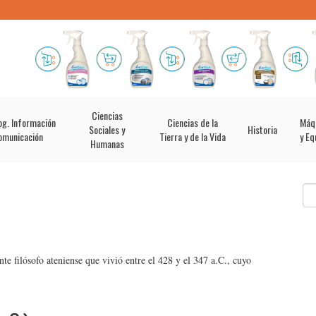
Ciencias
og. Información
Ciencias de la
Máq
Sociales y
Historia
omunicación
Tierra y de la Vida
y Eq
Humanas
te filósofo ateniense que vivió entre el 428 y el 347 a.C., cuyo