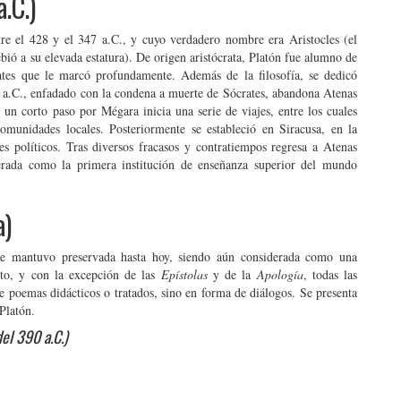
.C.)
tre el 428 y el 347 a.C., y cuyo verdadero nombre era Aristocles (el
ió a su elevada estatura). De origen aristócrata, Platón fue alumno de
rates que le marcó profundamente. Además de la filosofía, se dedicó
99 a.C., enfadado con la condena a muerte de Sócrates, abandona Atenas
s un corto paso por Mégara inicia una serie de viajes, entre los cuales
omunidades locales. Posteriormente se estableció en Siracusa, en la
s políticos. Tras diversos fracasos y contratiempos regresa a Atenas
rada como la primera institución de enseñanza superior del mundo
a)
l se mantuvo preservada hasta hoy, siendo aún considerada como una
nto, y con la excepción de las
Epístolas
y de la
Apología
, todas las
de poemas didácticos o tratados, sino en forma de diálogos. Se presenta
 Platón.
el 390 a.C.)