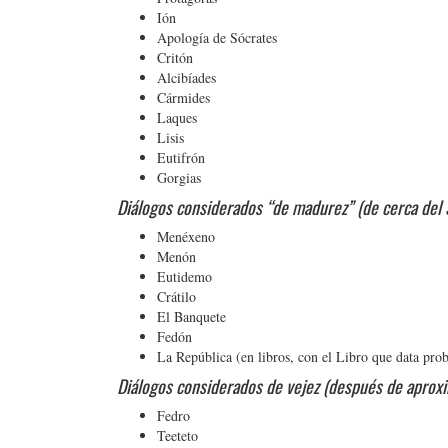
Ión
Apología de Sócrates
Critón
Alcibíades
Cármides
Laques
Lisis
Eutifrón
Gorgias
Diálogos considerados “de madurez” (de cerca del 3
Menéxeno
Menón
Eutidemo
Crátilo
El Banquete
Fedón
La República (en libros, con el Libro que data pro
Diálogos considerados de vejez (después de aprox
Fedro
Teeteto