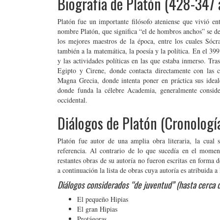
Biografía de Platón (428-347 a
Platón fue un importante filósofo ateniense que vivió en
nombre Platón, que significa “el de hombros anchos” se deb
los mejores maestros de la época, entre los cuales Sóc
también a la matemática, la poesía y la política. En el 3
y las actividades políticas en las que estaba inmerso. Tra
Egipto y Cirene, donde contacta directamente con las c
Magna Grecia, donde intenta poner en práctica sus ideale
donde funda la célebre Academia, generalmente conside
occidental.
Diálogos de Platón (Cronologí
Platón fue autor de una amplia obra literaria, la cua
referencia. Al contrario de lo que sucedía en el mome
restantes obras de su autoría no fueron escritas en forma 
a continuación la lista de obras cuya autoría es atribuida a
Diálogos considerados “de juventud” (hasta cerca d
El pequeño Hipias
El gran Hipias
Protágoras