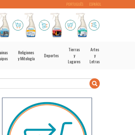
PORTUGUÊS
ESPAÑOL
Tierras
Artes
uinas
Religiones
Deportes
y
y
uipos
y Mitología
Lugares
Letras