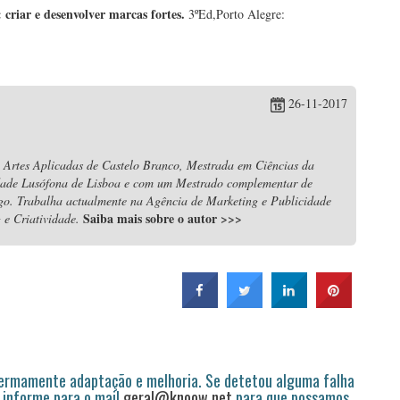
 criar e desenvolver marcas fortes.
3ºEd,Porto Alegre:
26-11-2017
 Artes Aplicadas de Castelo Branco, Mestrada em Ciências da
dade Lusófona de Lisboa e com um Mestrado complementar de
igo. Trabalha actualmente na Agência de Marketing e Publicidade
Saiba mais sobre o autor
>>>
e Criatividade.
permamente adaptação e melhoria. Se detetou alguma falha
 informe para o mail
geral@knoow.net
para que possamos