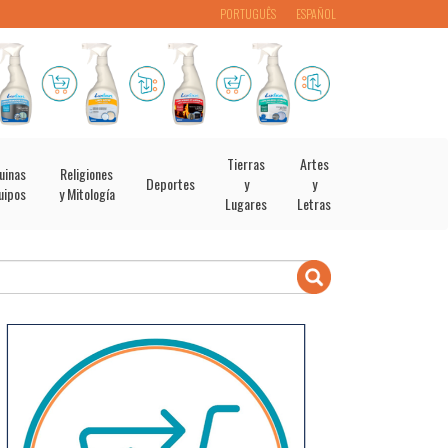
PORTUGUÊS
ESPAÑOL
Tierras
Artes
uinas
Religiones
Deportes
y
y
uipos
y Mitología
Lugares
Letras