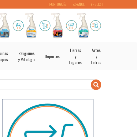
PORTUGUÊS
ESPAÑOL
ENGLISH
Tierras
Artes
uinas
Religiones
Deportes
y
y
uipos
y Mitología
Lugares
Letras