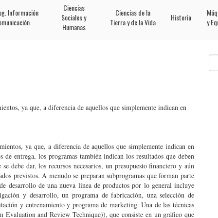
Ciencias
og. Información
Ciencias de la
Máq
Sociales y
Historia
omunicación
Tierra y de la Vida
y Eq
Humanas
entos, ya que, a diferencia de aquellos que simplemente indican en
ientos, ya que, a diferencia de aquellos que simplemente indican en
os de entrega, los programas también indican los resultados que deben
 se debe dar, los recursos necesarios, un presupuesto financiero y aún
ltados previstos. A menudo se preparan subprogramas que forman parte
 desarrollo de una nueva línea de productos por lo general incluye
igación y desarrollo, un programa de fabricación, una selección de
itación y entrenamiento y programa de marketing. Una de las técnicas
m Evaluation and Review Technique)), que consiste en un gráfico que