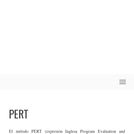
Toggle
naviga
PERT
El método PERT (expresión Inglesa Program Evaluation and