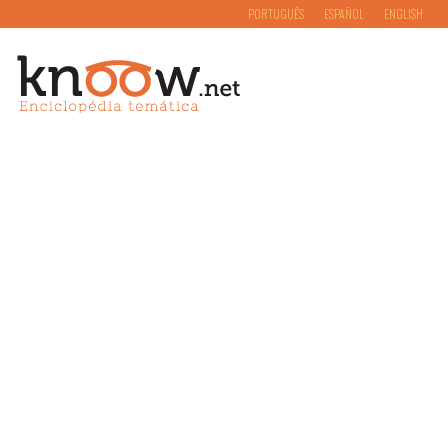
PORTUGUÊS
ESPAÑOL
ENGLISH