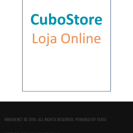
KNOOW.NET © 2015. ALL RIGHTS RESERVED. POWERED BY
VERSE