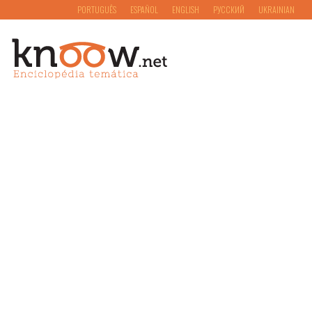
PORTUGUÊS
ESPAÑOL
ENGLISH
РУССКИЙ
UKRAINIAN