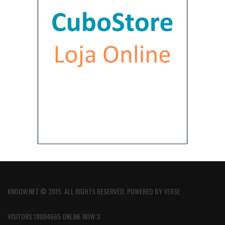
KNOOW.NET © 2015. ALL RIGHTS RESERVED. POWERED BY
VERSE
VISITORS:18884665 ONLINE NOW:3