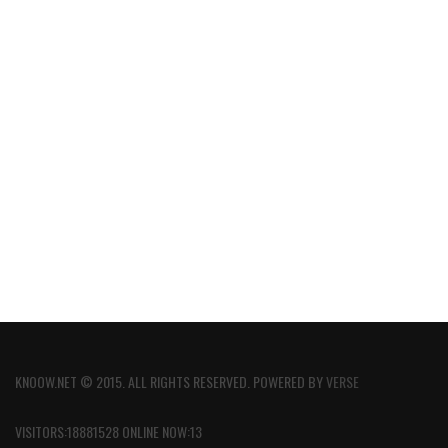
KNOOW.NET © 2015. ALL RIGHTS RESERVED. POWERED BY
VERSE
VISITORS:18881528 ONLINE NOW:13