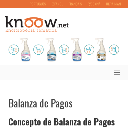
PORTUGUÊS
ESPAÑOL
FRANÇAIS
РУССКИЙ
UKRAINIAN
Toggle
naviga
Balanza de Pagos
Concepto de Balanza de Pagos