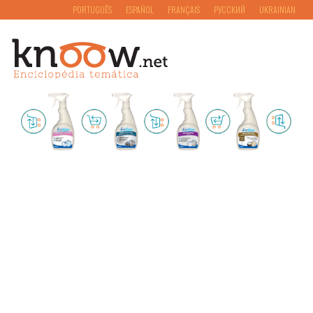
PORTUGUÊS
ESPAÑOL
FRANÇAIS
РУССКИЙ
UKRAINIAN