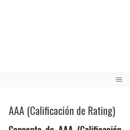
Toggle
naviga
AAA (Calificación de Rating)
Concepto de AAA (Calificación