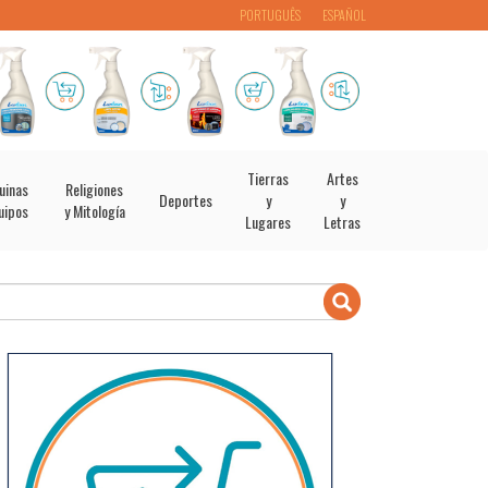
PORTUGUÊS
ESPAÑOL
Tierras
Artes
uinas
Religiones
Deportes
y
y
uipos
y Mitología
Lugares
Letras