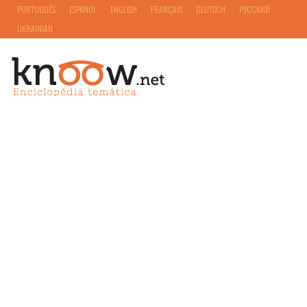
PORTUGUÊS
ESPAÑOL
ENGLISH
FRANÇAIS
DEUTSCH
РУССКИЙ
UKRAINIAN