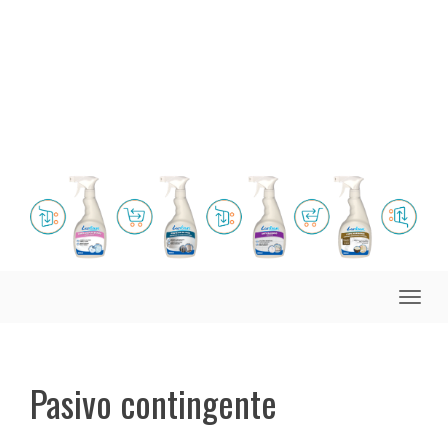
Toggle
naviga
Pasivo contingente