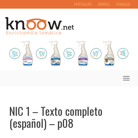
PORTUGUÊS
ESPAÑOL
FRANÇAIS
Toggle
naviga
NIC 1 – Texto completo
(español) – p08