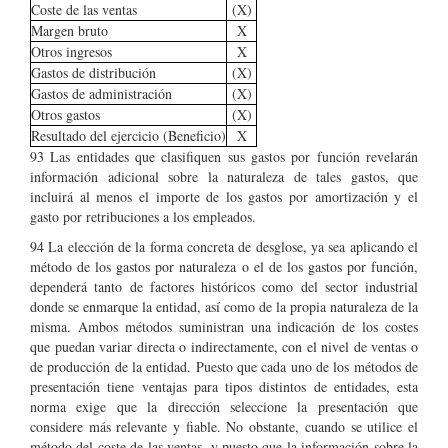
Coste de las ventas
(X)
Margen bruto
X
Otros ingresos
X
Gastos de distribución
(X)
Gastos de administración
(X)
Otros gastos
(X)
Resultado del ejercicio (Beneficio)
X
93 Las entidades que clasifiquen sus gastos por función revelarán
información adicional sobre la naturaleza de tales gastos, que
incluirá al menos el importe de los gastos por amortización y el
gasto por retribuciones a los empleados.
94 La elección de la forma concreta de desglose, ya sea aplicando el
método de los gastos por naturaleza o el de los gastos por función,
dependerá tanto de factores históricos como del sector industrial
donde se enmarque la entidad, así como de la propia naturaleza de la
misma. Ambos métodos suministran una indicación de los costes
que puedan variar directa o indirectamente, con el nivel de ventas o
de producción de la entidad. Puesto que cada uno de los métodos de
presentación tiene ventajas para tipos distintos de entidades, esta
norma exige que la dirección seleccione la presentación que
considere más relevante y fiable. No obstante, cuando se utilice el
método del coste de las ventas, y puesto que la información sobre la