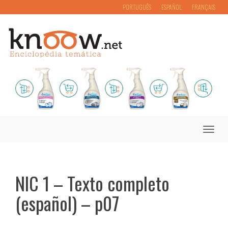
PORTUGUÊS
ESPAÑOL
FRANÇAIS
Toggle
naviga
NIC 1 – Texto completo
(español) – p07