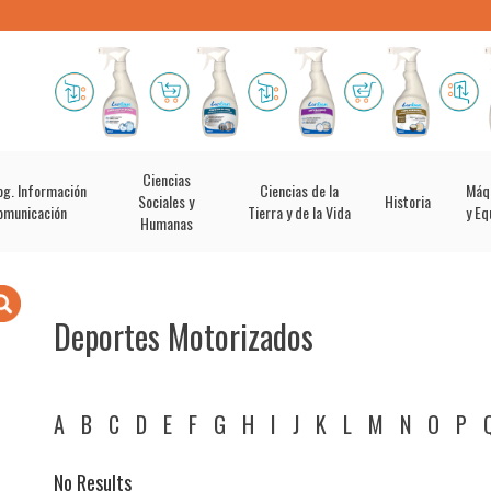
Ciencias
og. Información
Ciencias de la
Máq
Sociales y
Historia
omunicación
Tierra y de la Vida
y Eq
Humanas
Deportes Motorizados
A
B
C
D
E
F
G
H
I
J
K
L
M
N
O
P
No Results