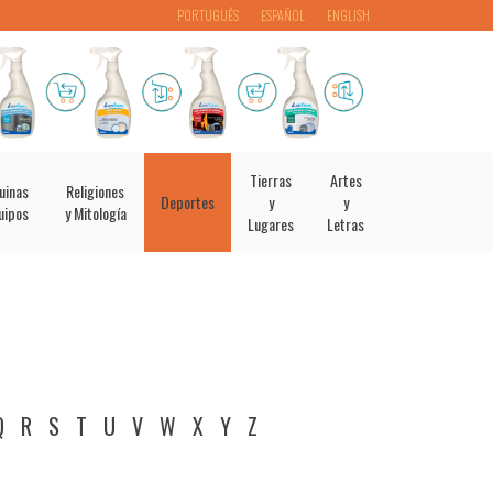
PORTUGUÊS
ESPAÑOL
ENGLISH
Tierras
Artes
uinas
Religiones
Deportes
y
y
uipos
y Mitología
Lugares
Letras
Q
R
S
T
U
V
W
X
Y
Z