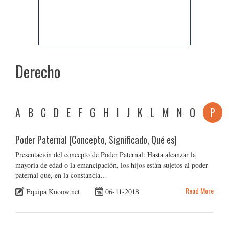
Derecho
A
B
C
D
E
F
G
H
I
J
K
L
M
N
O
P
Poder Paternal (Concepto, Significado, Qué es)
Presentación del concepto de Poder Paternal: Hasta alcanzar la
mayoría de edad o la emancipación, los hijos están sujetos al poder
paternal que, en la constancia…
Read More
Equipa Knoow.net
06-11-2018