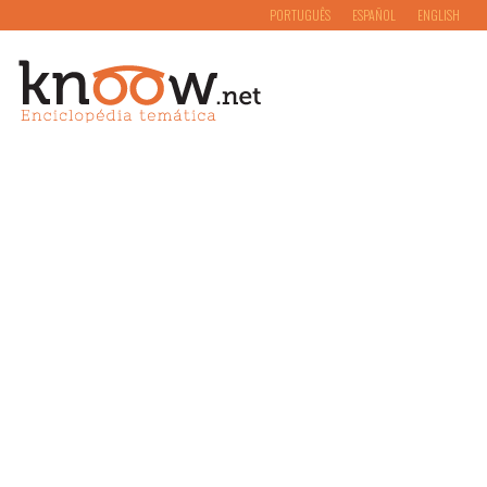
PORTUGUÊS
ESPAÑOL
ENGLISH