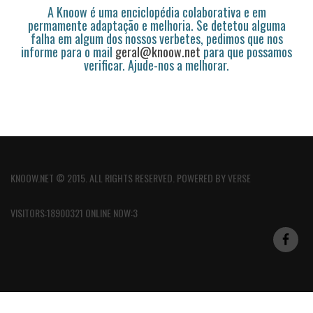
A Knoow é uma enciclopédia colaborativa e em
permamente adaptação e melhoria. Se detetou alguma
falha em algum dos nossos verbetes, pedimos que nos
informe para o mail
geral@knoow.net
para que possamos
verificar. Ajude-nos a melhorar.
KNOOW.NET © 2015. ALL RIGHTS RESERVED. POWERED BY
VERSE
VISITORS:18900321 ONLINE NOW:3