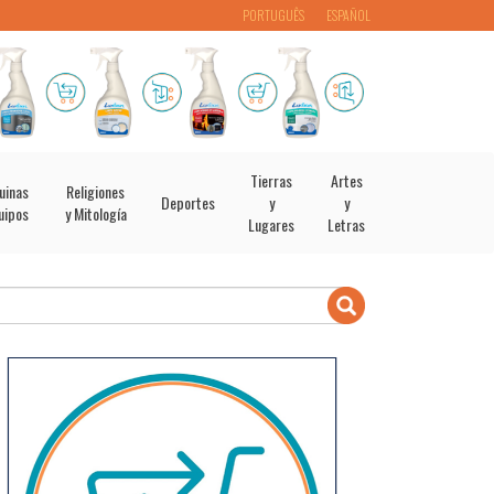
PORTUGUÊS
ESPAÑOL
Tierras
Artes
uinas
Religiones
Deportes
y
y
uipos
y Mitología
Lugares
Letras