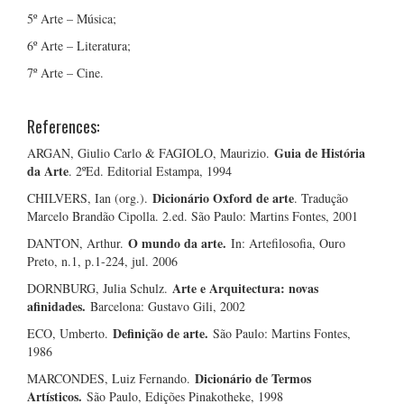
5º Arte – Música;
6º Arte – Literatura;
7º Arte – Cine.
References:
Guia de História
ARGAN, Giulio Carlo & FAGIOLO, Maurizio.
da Arte
. 2ºEd. Editorial Estampa, 1994
Dicionário Oxford de arte
CHILVERS, Ian (org.).
. Tradução
Marcelo Brandão Cipolla. 2.ed. São Paulo: Martins Fontes, 2001
O mundo da arte.
DANTON, Arthur.
In: Artefilosofia, Ouro
Preto, n.1, p.1-224, jul. 2006
Arte e Arquitectura: novas
DORNBURG, Julia Schulz.
afinidades.
Barcelona: Gustavo Gili, 2002
Definição de arte.
ECO, Umberto.
São Paulo: Martins Fontes,
1986
Dicionário de Termos
MARCONDES, Luiz Fernando.
Artísticos.
São Paulo, Edições Pinakotheke, 1998