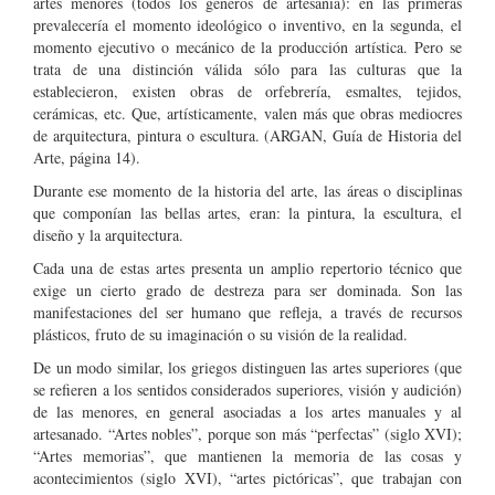
artes menores (todos los géneros de artesanía): en las primeras
prevalecería el momento ideológico o inventivo, en la segunda, el
momento ejecutivo o mecánico de la producción artística. Pero se
trata de una distinción válida sólo para las culturas que la
establecieron, existen obras de orfebrería, esmaltes, tejidos,
cerámicas, etc. Que, artísticamente, valen más que obras mediocres
de arquitectura, pintura o escultura. (ARGAN, Guía de Historia del
Arte, página 14).
Durante ese momento de la historia del arte, las áreas o disciplinas
que componían las bellas artes, eran: la pintura, la escultura, el
diseño y la arquitectura.
Cada una de estas artes presenta un amplio repertorio técnico que
exige un cierto grado de destreza para ser dominada. Son las
manifestaciones del ser humano que refleja, a través de recursos
plásticos, fruto de su imaginación o su visión de la realidad.
De un modo similar, los griegos distinguen las artes superiores (que
se refieren a los sentidos considerados superiores, visión y audición)
de las menores, en general asociadas a los artes manuales y al
artesanado. “Artes nobles”, porque son más “perfectas” (siglo XVI);
“Artes memorias”, que mantienen la memoria de las cosas y
acontecimientos (siglo XVI), “artes pictóricas”, que trabajan con