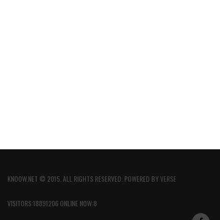
KNOOW.NET © 2015. ALL RIGHTS RESERVED. POWERED BY
VERSE
VISITORS:18891206 ONLINE NOW:8