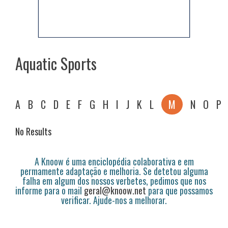
Aquatic Sports
A
B
C
D
E
F
G
H
I
J
K
L
M
N
O
P
No Results
A Knoow é uma enciclopédia colaborativa e em
permamente adaptação e melhoria. Se detetou alguma
falha em algum dos nossos verbetes, pedimos que nos
informe para o mail
geral@knoow.net
para que possamos
verificar. Ajude-nos a melhorar.