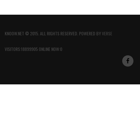
KNOOW.NET © 2015. ALL RIGHTS RESERVED. POWERED BY
VERSE
VISITORS:18899905 ONLINE NOW:0