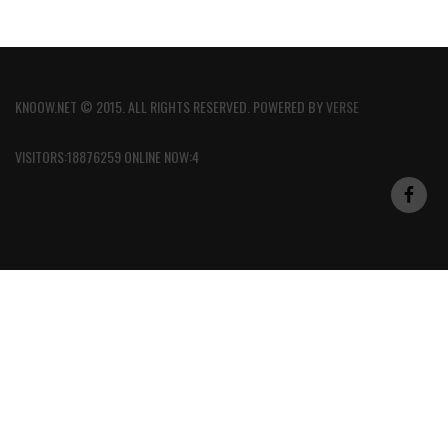
KNOOW.NET © 2015. ALL RIGHTS RESERVED. POWERED BY
VERSE
VISITORS:18876259 ONLINE NOW:4