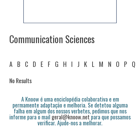
Communication Sciences
A
B
C
D
E
F
G
H
I
J
K
L
M
N
O
P
Q
No Results
A Knoow é uma enciclopédia colaborativa e em
permamente adaptação e melhoria. Se detetou alguma
falha em algum dos nossos verbetes, pedimos que nos
informe para o mail
geral@knoow.net
para que possamos
verificar. Ajude-nos a melhorar.