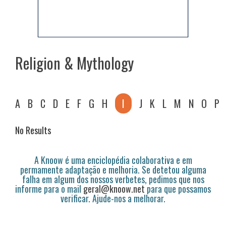
Religion & Mythology
A
B
C
D
E
F
G
H
I
J
K
L
M
N
O
P
No Results
A Knoow é uma enciclopédia colaborativa e em
permamente adaptação e melhoria. Se detetou alguma
falha em algum dos nossos verbetes, pedimos que nos
informe para o mail
geral@knoow.net
para que possamos
verificar. Ajude-nos a melhorar.