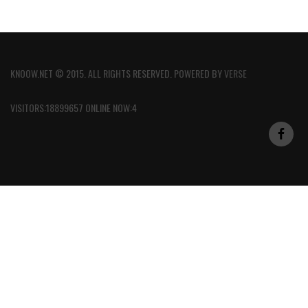
KNOOW.NET © 2015. ALL RIGHTS RESERVED. POWERED BY
VERSE
VISITORS:18899657 ONLINE NOW:4