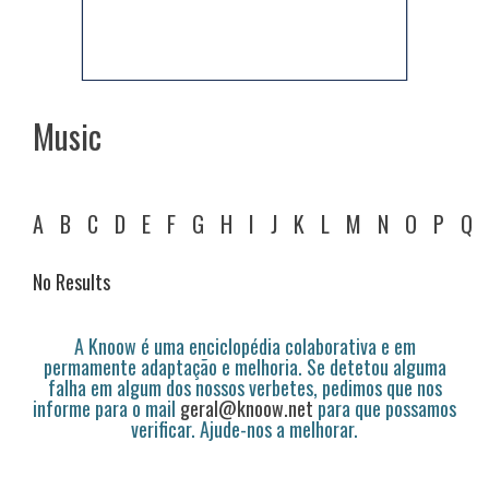
Music
A
B
C
D
E
F
G
H
I
J
K
L
M
N
O
P
Q
No Results
A Knoow é uma enciclopédia colaborativa e em
permamente adaptação e melhoria. Se detetou alguma
falha em algum dos nossos verbetes, pedimos que nos
informe para o mail
geral@knoow.net
para que possamos
verificar. Ajude-nos a melhorar.