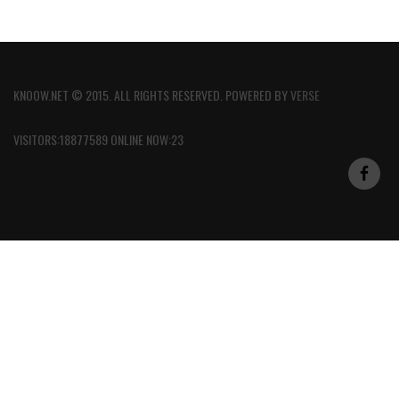
KNOOW.NET © 2015. ALL RIGHTS RESERVED. POWERED BY
VERSE
VISITORS:18877589 ONLINE NOW:23