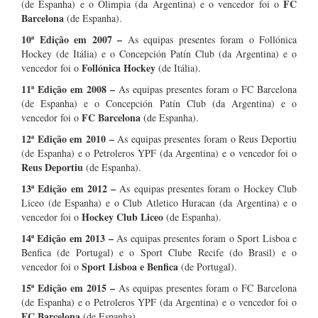
FC
(de Espanha) e o Olimpia (da Argentina) e o vencedor foi o
Barcelona
(de Espanha).
10ª Edição em 2007
–
As equipas presentes foram o Follónica
Hockey (de Itália) e o Concepción Patín Club (da Argentina) e o
Follónica Hockey
vencedor foi o
(de Itália).
11ª Edição em 2008
–
As equipas presentes foram o FC Barcelona
(de Espanha) e o Concepción Patín Club (da Argentina) e o
FC Barcelona
vencedor foi o
(de Espanha).
12ª Edição em 2010
–
As equipas presentes foram o Reus Deportiu
(de Espanha) e o Petroleros YPF (da Argentina) e o vencedor foi o
Reus Deportiu
(de Espanha).
13ª Edição em 2012
–
As equipas presentes foram o Hockey Club
Liceo (de Espanha) e o Club Atletico Huracan (da Argentina) e o
Hockey Club Liceo
vencedor foi o
(de Espanha).
14ª Edição em 2013
–
As equipas presentes foram o Sport Lisboa e
Benfica (de Portugal) e o Sport Clube Recife (do Brasil) e o
Sport Lisboa e Benfica
vencedor foi o
(de Portugal).
15ª Edição em 2015
–
As equipas presentes foram o FC Barcelona
(de Espanha) e o Petroleros YPF (da Argentina) e o vencedor foi o
FC Barcelona
(de Espanha).