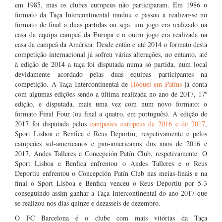
em 1985, mas os clubes europeus não participaram. Em 1986 o
formato da Taça Intercontinental mudou e passou a realizar-se no
formato de final a duas partidas ou seja, um jogo era realizado na
casa da equipa campeã da Europa e o outro jogo era realizada na
casa da campeã da América. Desde então e até 2014 o formato desta
competição internacional já sofreu várias alterações, no entanto, até
à edição de 2014 a taça foi disputada numa só partida, num local
devidamente acordado pelas duas equipas participantes na
competição. A Taça Intercontinental de
Hóquei em Patins
já conta
com algumas edições sendo a última realizada no ano de 2017, 17º
edição, e disputada, mais uma vez com num novo formato: o
formato Final Four (ou final a quatro, em português). A edição de
2017 foi disputada pelos
campeões europeus de 2016 e de 2017
,
Sport Lisboa e Benfica e Reus Deportiu, respetivamente e pelos
campeões sul-americanos e pan-americanos dos anos de 2016 e
2017, Andes Talleres e Concepción Patín Club, respetivamente. O
Sport Lisboa e Benfica enfrentou o Andes Talleres e o Reus
Deportiu enfrentou o Concepción Patín Club nas meias-finais e na
final o Sport Lisboa e Benfica venceu o Reus Deportiu por 5-3
conseguindo assim ganhar a Taça Intercontinental do ano 2017 que
se realizou nos dias quinze e dezasseis de dezembro.
O FC Barcelona é o clube com mais vitórias da Taça