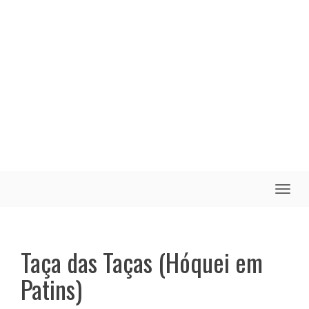
Toggle
naviga
Taça das Taças (Hóquei em
Patins)