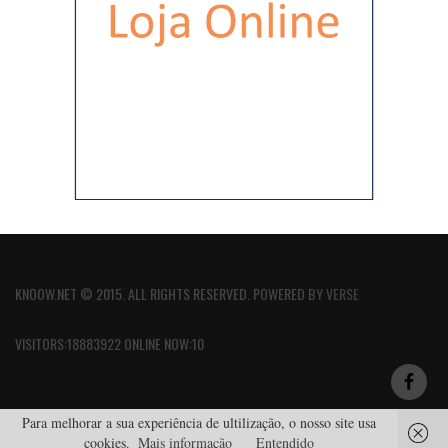
KNOOW.NET © 2015. ALL RIGHTS RESERVED. POWERED BY
VERSE
VISITORS:18883922 ONLINE NOW:10
Para melhorar a sua experiência de ultilização, o nosso site usa
cookies.
Mais informação
Entendido