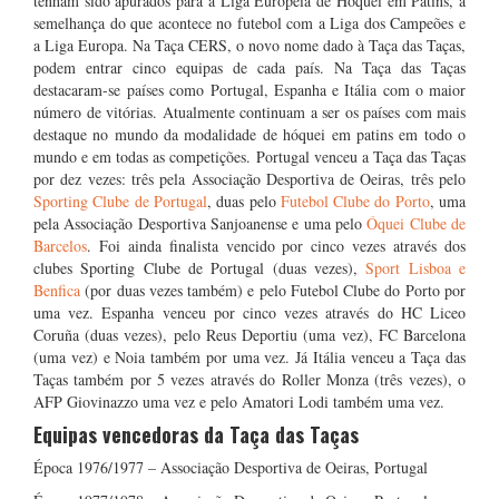
tenham sido apurados para a Liga Europeia de Hóquei em Patins, à
semelhança do que acontece no futebol com a Liga dos Campeões e
a Liga Europa. Na Taça CERS, o novo nome dado à Taça das Taças,
podem entrar cinco equipas de cada país. Na Taça das Taças
destacaram-se países como Portugal, Espanha e Itália com o maior
número de vitórias. Atualmente continuam a ser os países com mais
destaque no mundo da modalidade de hóquei em patins em todo o
mundo e em todas as competições. Portugal venceu a Taça das Taças
por dez vezes: três pela Associação Desportiva de Oeiras, três pelo
Sporting Clube de Portugal
, duas pelo
Futebol Clube do Porto
, uma
pela Associação Desportiva Sanjoanense e uma pelo
Óquei Clube de
Barcelos
. Foi ainda finalista vencido por cinco vezes através dos
clubes Sporting Clube de Portugal (duas vezes),
Sport Lisboa e
Benfica
(por duas vezes também) e pelo Futebol Clube do Porto por
uma vez. Espanha venceu por cinco vezes através do HC Liceo
Coruña (duas vezes), pelo Reus Deportiu (uma vez), FC Barcelona
(uma vez) e Noia também por uma vez. Já Itália venceu a Taça das
Taças também por 5 vezes através do Roller Monza (três vezes), o
AFP Giovinazzo uma vez e pelo Amatori Lodi também uma vez.
Equipas vencedoras da Taça das Taças
Época 1976/1977 – Associação Desportiva de Oeiras, Portugal