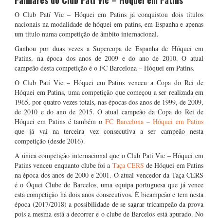
Palmarés do Club Patí Vic – Hóquei em Patins
O Club Patí Vic – Hóquei em Patins já conquistou dois títulos
nacionais na modalidade de hóquei em patins, em Espanha e apenas
um título numa competição de âmbito internacional.
Ganhou por duas vezes a Supercopa de Espanha de Hóquei em
Patins, na época dos anos de 2009 e do ano de 2010. O atual
campeão desta competição é o FC Barcelona – Hóquei em Patins.
O Club Patí Vic – Hóquei em Patins venceu a Copa do Rei de
Hóquei em Patins, uma competição que começou a ser realizada em
1965, por quatro vezes totais, nas épocas dos anos de 1999, de 2009,
de 2010 e do ano de 2015. O atual campeão da Copa do Rei de
Hóquei em Patins é também o
FC Barcelona – Hóquei em Patins
que já vai na terceira vez consecutiva a ser campeão nesta
competição (desde 2016).
A única competição internacional que o Club Patí Vic – Hóquei em
Patins venceu enquanto clube foi a
Taça CERS
de Hóquei em Patins
na época dos anos de 2000 e 2001. O atual vencedor da Taça CERS
é o Óquei Clube de Barcelos, uma equipa portuguesa que já vence
esta competição há dois anos consecutivos. É bicampeão e tem nesta
época (2017/2018) a possibilidade de se sagrar tricampeão da prova
pois a mesma está a decorrer e o clube de Barcelos está apurado. No