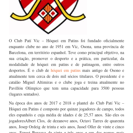
O Club Patí Vic – Hóquei em Patins foi fundado oficialmente
enquanto clube no ano de 1951 em Víc, Osona, uma província de
Barcelona, em território espanhol. Teve como principal objetivo, na
sua criação, promover o desporto e a prática, em particular, da
modalidade de hóquei em patins e de patinagem, entre outros
desportos. É o club de
hóquei em patins
mais antigo de Osono e
atualmente tem cerca de dois mil sócios titulares. O presidente é o
catalão Miguel Altimiras e o clube joga e treina atualmente no
Pavillón Olímpico que tem uma capacidade para 3500 pessoas
(lugares sentados).
Na época dos anos de 2017 e 2018 o plantel do Club Patí Vic –
Hóquei em Patins é composto por quinze jogadores de campo, todos
eles espanhóis e cuja média de idades é de 25,57 anos. São eles os
jogadoresAlbert Clos, de dezanove anos, Octavi Tarres de quarenta
anos, Josep Ordeig de trinta e seis anos, Jassel Oller de vinte e cinco
anos, Ernest Burgaya de vinte e três anos e um dos nomes mais