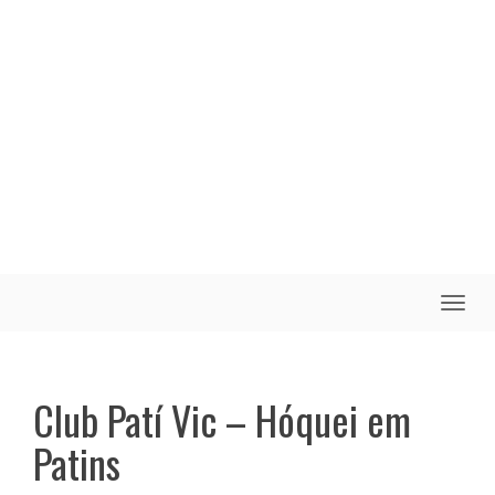
Toggle
naviga
Club Patí Vic – Hóquei em
Patins