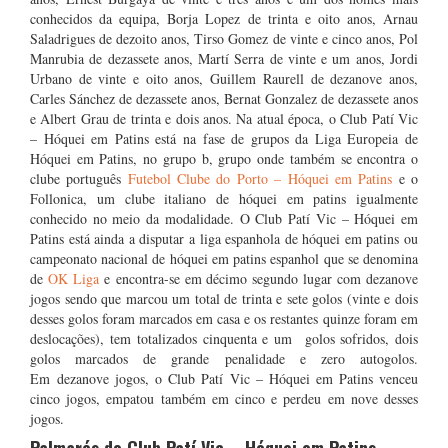
conhecidos da equipa, Borja Lopez de trinta e oito anos, Arnau
Saladrigues de dezoito anos, Tirso Gomez de vinte e cinco anos, Pol
Manrubia de dezassete anos, Martí Serra de vinte e um anos, Jordi
Urbano de vinte e oito anos, Guillem Raurell de dezanove anos,
Carles Sánchez de dezassete anos, Bernat Gonzalez de dezassete anos
e Albert Grau de trinta e dois anos. Na atual época, o Club Patí Vic
– Hóquei em Patins está na fase de grupos da Liga Europeia de
Hóquei em Patins, no grupo b, grupo onde também se encontra o
clube português
Futebol Clube do Porto – Hóquei em Patins
e o
Follonica, um clube italiano de hóquei em patins igualmente
conhecido no meio da modalidade. O Club Patí Vic – Hóquei em
Patins está ainda a disputar a liga espanhola de hóquei em patins ou
campeonato nacional de hóquei em patins espanhol que se denomina
de
OK Liga
e encontra-se em décimo segundo lugar com dezanove
jogos sendo que marcou um total de trinta e sete golos (vinte e dois
desses golos foram marcados em casa e os restantes quinze foram em
deslocações), tem totalizados cinquenta e um golos sofridos, dois
golos marcados de grande penalidade e zero autogolos.
Em dezanove jogos, o Club Patí Vic – Hóquei em Patins venceu
cinco jogos, empatou também em cinco e perdeu em nove desses
jogos.