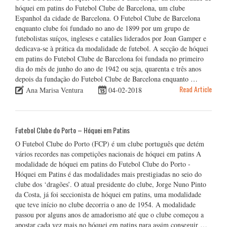
hóquei em patins do Futebol Clube de Barcelona, um clube
Espanhol da cidade de Barcelona. O Futebol Clube de Barcelona
enquanto clube foi fundado no ano de 1899 por um grupo de
futebolistas suíços, ingleses e catalães liderados por Joan Gamper e
dedicava-se à prática da modalidade de futebol. A secção de hóquei
em patins do Futebol Clube de Barcelona foi fundada no primeiro
dia do mês de junho do ano de 1942 ou seja, quarenta e três anos
depois da fundação do Futebol Clube de Barcelona enquanto …
Read Article
Ana Marisa Ventura
04-02-2018
Futebol Clube do Porto – Hóquei em Patins
O Futebol Clube do Porto (FCP) é um clube português que detém
vários recordes nas competições nacionais de hóquei em patins A
modalidade de hóquei em patins do Futebol Clube do Porto -
Hóquei em Patins é das modalidades mais prestigiadas no seio do
clube dos ‘dragões’. O atual presidente do clube, Jorge Nuno Pinto
da Costa, já foi seccionista de hóquei em patins, uma modalidade
que teve início no clube decorria o ano de 1954. A modalidade
passou por alguns anos de amadorismo até que o clube começou a
apostar cada vez mais no hóquei em patins para assim conseguir …