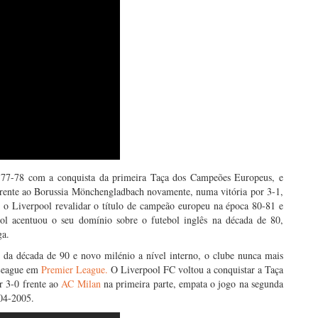
 77-78 com a conquista da primeira Taça dos Campeões Europeus, e
 frente ao Borussia Mönchengladbach novamente, numa vitória por 3-1,
é o Liverpool revalidar o título de campeão europeu na época 80-81 e
ool acentuou o seu domínio sobre o futebol inglês na década de 80,
ga.
 da década de 90 e novo milénio a nível interno, o clube nunca mais
 League em
Premier League.
O Liverpool FC voltou a conquistar a Taça
r 3-0 frente ao
AC Milan
na primeira parte, empata o jogo na segunda
04-2005.