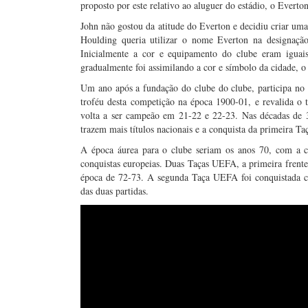
proposto por este relativo ao aluguer do estádio, o Evert
John não gostou da atitude do Everton e decidiu criar uma
Houlding queria utilizar o nome Everton na designaçã
Inicialmente a cor e equipamento do clube eram igua
gradualmente foi assimilando a cor e símbolo da cidade, o
Um ano após a fundação do clube do clube, participa no 
troféu desta competição na época 1900-01, e revalida o 
volta a ser campeão em 21-22 e 22-23. Nas décadas de 
trazem mais títulos nacionais e a conquista da primeira Ta
A época áurea para o clube seriam os anos 70, com a c
conquistas europeias. Duas Taças UEFA, a primeira frent
época de 72-73. A segunda Taça UEFA foi conquistada c
das duas partidas.