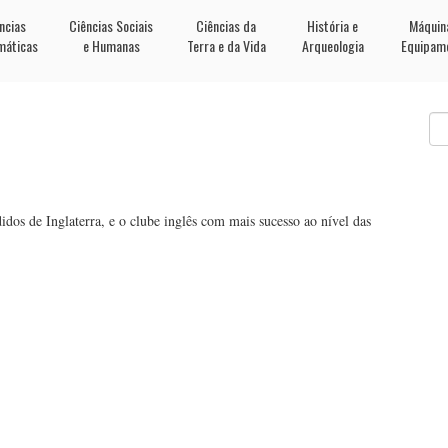
ncias
Ciências Sociais
Ciências da
História e
Máquin
máticas
e Humanas
Terra e da Vida
Arqueologia
Equipam
os de Inglaterra, e o clube inglês com mais sucesso ao nível das