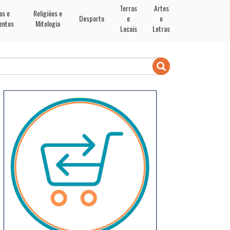
Terras
Artes
as e
Religiões e
Desporto
e
e
entos
Mitologia
Locais
Letras