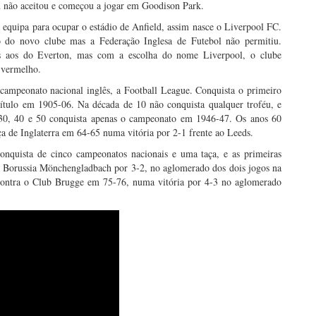
on não aceitou e começou a jogar em Goodison Park.
 equipa para ocupar o estádio de Anfield, assim nasce o Liverpool FC.
o do novo clube mas a Federação Inglesa de Futebol não permitiu.
is aos do Everton, mas com a escolha do nome Liverpool, o clube
 vermelho.
campeonato nacional inglês, a Football League. Conquista o primeiro
título em 1905-06. Na década de 10 não conquista qualquer troféu, e
30, 40 e 50 conquista apenas o campeonato em 1946-47. Os anos 60
ça de Inglaterra em 64-65 numa vitória por 2-1 frente ao Leeds.
onquista de cinco campeonatos nacionais e uma taça, e as primeiras
e Borussia Mönchengladbach por 3-2, no aglomerado dos dois jogos na
ontra o Club Brugge em 75-76, numa vitória por 4-3 no aglomerado