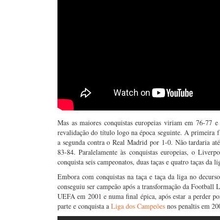
Mas as maiores conquistas europeias viriam em 76-77 e
revalidação do título logo na época seguinte. A primeira
a segunda contra o Real Madrid por 1-0. Não tardaria at
83-84. Paralelamente às conquistas europeias, o Liverp
conquista seis campeonatos, duas taças e quatro taças da li
Embora com conquistas na taça e taça da liga no decurso
conseguiu ser campeão após a transformação da Football
UEFA em 2001 e numa final épica, após estar a perder po
parte e conquista a
Liga dos Campeões
nos penaltis em 20